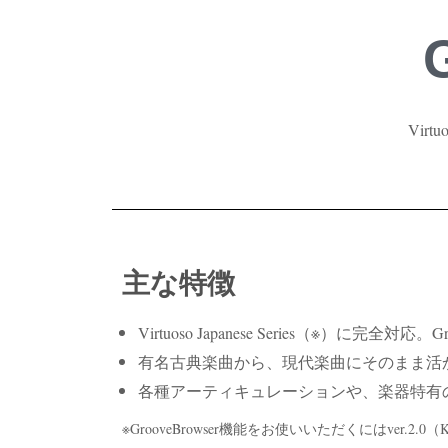
Vir
主な特徴
Virtuoso Japanese Series（※）に
有名古典楽曲から、現代楽曲にそのまま活
各種アーティキュレーションや、楽器特有の
※GrooveBrowser機能をお使いいただくにはver.2.